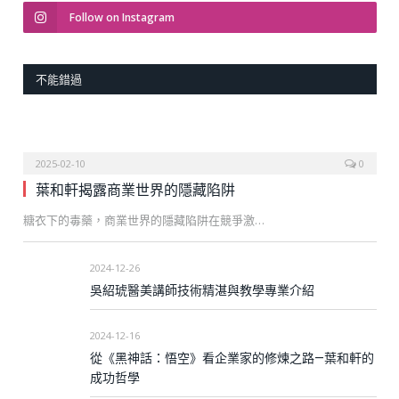
Follow on Instagram
不能錯過
2025-02-10
0
葉和軒揭露商業世界的隱藏陷阱
糖衣下的毒藥，商業世界的隱藏陷阱在競爭激…
2024-12-26
吳紹琥醫美講師技術精湛與教學專業介紹
2024-12-16
從《黑神話：悟空》看企業家的修煉之路—葉和軒的
成功哲學