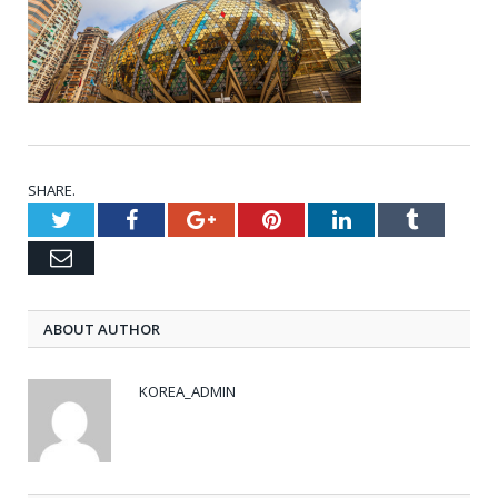
SHARE.
Twitter
Facebook
Google+
Pinterest
LinkedIn
Tumblr
Email
ABOUT AUTHOR
KOREA_ADMIN