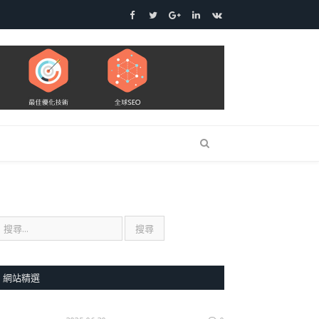
Facebook
Twitter
Google+
LinkedIn
VK
網站精選