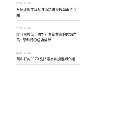
2024-12-26
吳紹琥醫美講師技術精湛與教學專業介
紹
2024-12-16
從《黑神話：悟空》看企業家的修煉之
路—葉和軒的成功哲學
2024-12-15
葉和軒的907X品牌電商和調香師介紹