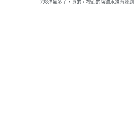
798洋氣多了，真的，裡面的店鋪水准有達