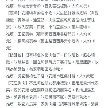
推薦：龍老太奪奪粉（西秀區石板路，人均40元）
【裹卷】安順特有的名小吃，米皮塗好辣椒底料（有雞
辣椒、青辣椒、油豆豉、肉沫豆腐乾和香菇肉沫等味
道），放入配菜，再撒一小勺豆腐水，風味獨特。
推薦：王記裹卷（顧府街西西弗書店門口，人均10
元）、楊阿姨裹卷（民主路西西弗旁小巷內，人均10
元）
【破酥包】很有特色的猪肉包子，口味暄軟，餡心細
嫩，味鹹鮮香，因在和麵時皮子裏打油，層層起酥，故
稱為破酥包，為安順地區名小吃。
推薦：吳記新橋包子店（安順市區儒林路，人均8元）
【花江狗肉】不是每位朋友都能接受，但確是貴州代表
菜，源於安順地區關嶺縣花江鎮而得名，狗肉加湯煮
沸，蘸調料水食用，味濃鬱而不膩，有滋補功效。
推薦：敖記六馬第一家狗肉館（鎮寧縣城鎮壩路，近黃