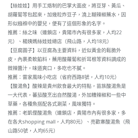
【絲娃娃】用手工烙制的巴掌大面皮，將豆芽、黃瓜、
胡蘿蔔等包起來，加幾粒炸豆子，澆上糊辣椒蘸水，因
形似繈褓中的嬰兒，便有了這個形象的名字。
推薦：絲之味（連鎖店，貴陽市內有很多家，人均22
元）、楊姨媽絲娃娃總店（飛山路，人均18元）
【豆腐圓子】以豆腐為主要資料，近似黃金的鬆脆外
皮，內裹柔軟餡料，蘸用酸蘿蔔和折耳根等資料調成的
微辣醬汁，味道爽口，多吃也不膩。
推薦：雷家風味小吃店（省府西路8號，人均10元）
【酸湯魚】酸辣是貴州飲食最大的特點，苗族酸湯魚是
一大代表，蕃茄酸烹出自然酸湯，外加糟辣椒和一些中
草藥，各種魚搭配各式涮菜，風味獨特。
推薦：老凱俚酸湯魚（連鎖店，貴陽市內有很多家，多
在各大shopping mall，人均80元）、亮歡寨酸湯魚（飛
山路50號，人均65元）