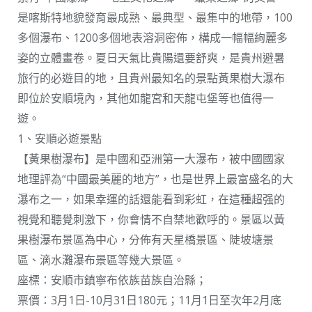
是喀斯特地貌發育最成熟、最典型、最集中的地帶，100
多個瀑布、1200多個地表溶洞密佈，構成一幅幅絢麗多
姿的立體畫卷。夏日天氣比貴陽還要舒爽，是貴州避暑
旅行的必遊目的地，且貴州最知名的景點黃果樹大瀑布
即位於安順境內，其他如龍宮和天龍屯堡等也值得一
遊。
1、安順必遊景點
【黃果樹瀑布】是中國和亞洲第一大瀑布，被中國國家
地理評為“中國最美麗的地方”，也是世界上最富盛名的大
瀑布之一，如果幸運的話還能看到彩虹，在這種超强的
視覺和聽覺刺激下，你會情不自禁地歡呼的。景區以黃
果樹瀑布景區為中心，分佈有天星橋景區、陡坡塘景
區、滴水灘瀑布景區等幾大景區。
座標：安順市鎮寧布依族苗族自治縣；
票價：3月1日-10月31日180元；11月1日至次年2月底