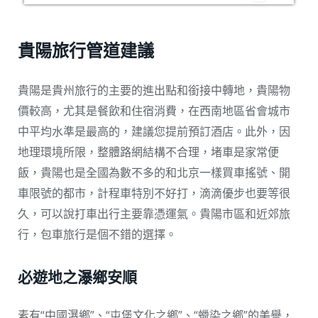
貴陽旅行管道建議
貴陽是貴州旅行的主要的進出點和銜接中轉地，貴陽物
價較高，尤其是餐飲和住宿消費，在西南地區省會城市
中平均水準是最高的，建議您提前預訂酒店。此外，因
地理環境所限，整體路網結構不合理，堵車是家常便
飯，貴陽也是全國為數不多的和北京一樣買車搖號、開
車限號的都市，計程車特別不好打，滴滴優步也要等很
久，可以說打車出行主要靠憑運氣。貴陽市區和近郊旅
行，包車旅行是個不錯的選擇。
必遊地之瀑鄉安順
素有“中國瀑鄉”、“屯堡文化之鄉”、“蠟染之鄉”的美譽，