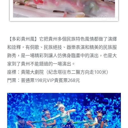
【多彩貴州風】它把貴州多個民族特色風情都做了演繹
和詮釋，有侗歌、民族絕技、器樂表演和精美的民族服
飾秀，是一場精彩到讓人仿佛身臨畫中的演出，也是大
家到了貴州不能錯過的一場演出。
座標：貴陽大劇院（紀念塔往市二醫方向走100米）
門票：普通票198元VIP貴賓票268元