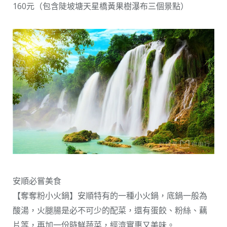
160元（包含陡坡塘天星橋黃果樹瀑布三個景點）
安順必嘗美食
【奪奪粉小火鍋】安順特有的一種小火鍋，底鍋一般為
酸湯，火腿腸是必不可少的配菜，還有蛋餃、粉絲、藕
片等，再加一份時鮮蔬菜，經濟實惠又美味。