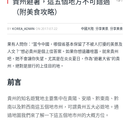
貴州避暑，這五個地方不可錯過
0
（附美食攻略）
BY
KOREA_ADMIN
ON
2017-07-22
中國大陸
,
分享美景
,
分享美食
果有人問你：“當今中國，哪個省基本保留了不被人打擾的美景及
人文？”想必貴州是個上佳答案。如果你想遠離喧囂，就來貴州
吧，她不會讓你失望。尤其是在炎炎夏日，作為“避暑大省”的貴
州，絕對是旅行的上佳目的地。
前言
貴州的知名遊覽地主要集中在貴陽、安順、黔東南、黔
南以及黔西南這五個地市州，可謂貴州五大必遊地。通
過地圖我們來了解一下這五個地市州的大概方位。