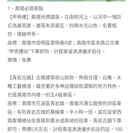
1、貴陽必遊景點
【甲秀樓】貴陽地標建築，在南明河上，以河中一塊巨
石為基而建，建築朱梁碧瓦，四周水光山色，名實相
符，堪稱甲秀。
座標：貴陽市南明區翠微巷8號；貴陽市區多路公交車
“甲秀樓站”下車即到，計程車或滴滴優步前往。
票價：免費
【青岩古鎮】古鎮建築依山就勢，佈局合理，石雕、木
雕工藝精湛，蘊含著許多神話傳說和濃郁的地方特色，
也是貴陽市內唯一的五A級景區。
座標：貴陽市花溪區青岩鎮，貴陽河濱公園旁的郊區車
站，有到青岩古城的專線車，半小時一班，或在延安西
路客運總站坐貴陽到惠水或高坡的班車，青岩古鎮下車
即可，票價5元左右，計程車或滴滴優步前往的話，100