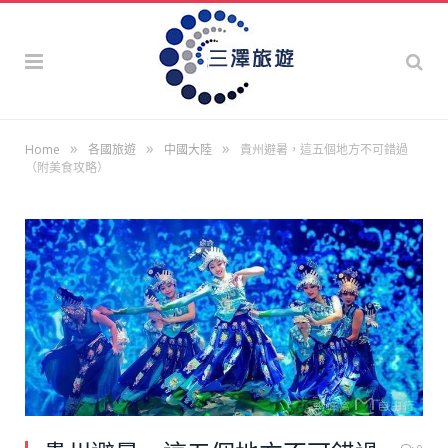
»
»
»
Home
各國旅遊
中國大陸
貴州避暑，這五個地方不可錯過
（附美食攻略）