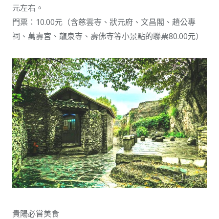
元左右。
門票：10.00元（含慈雲寺、狀元府、文昌閣、趙公專
祠、萬壽宮、龍泉寺、壽佛寺等小景點的聯票80.00元）
貴陽必嘗美食