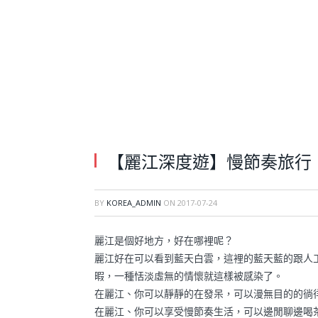
【麗江深度遊】慢節奏旅行
BY
KOREA_ADMIN
ON
2017-07-24
麗江是個好地方，好在哪裡呢？
麗江好在可以看到藍天白雲，這裡的藍天藍的跟人
暇，一種恬淡虛無的情懷就這樣被感染了。
在麗江、你可以靜靜的在發呆，可以漫無目的的徜
在麗江、你可以享受慢節奏生活，可以邊閒聊邊喝