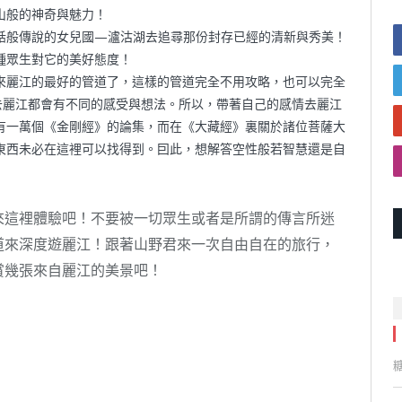
山般的神奇與魅力！
話般傳說的女兒國—瀘沽湖去追尋那份封存已經的清新與秀美！
種眾生對它的美好態度！
來麗江的最好的管道了，這樣的管道完全不用攻略，也可以完全
去麗江都會有不同的感受與想法。所以，帶著自己的感情去麗江
有一萬個《金剛經》的論集，而在《大藏經》裏關於諸位菩薩大
東西未必在這裡可以找得到。囙此，想解答空性般若智慧還是自
來這裡體驗吧！不要被一切眾生或者是所謂的傳言所迷
道來深度遊麗江！跟著山野君來一次自由自在的旅行，
賞幾張來自麗江的美景吧！