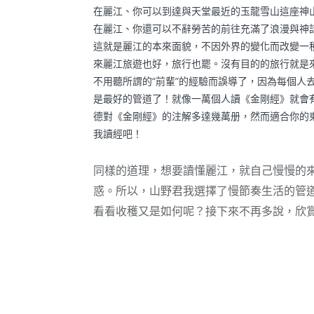
在麗江、你可以到達與天堂最近的玉龍雪山這座神
在麗江、你還可以不辭勞苦的前往充滿了浪漫與神
這就是麗江的本來面貌，不因外界的變化而改變一
來麗江旅遊也好，旅行也罷。沒有目的的旅行就是
不用聽所謂的“前輩”的經驗而誤導了，因為每個人
是最好的管道了！就像一萬個人讀《金剛經》就會
德對《金剛經》的注解多達幾萬册，然而適合你的
我讀經吧！
同樣的道理，想要讀懂麗江，就自己慢慢的
惑。所以，山野君我選擇了慢節奏生活的管
看看收穫又是如何呢？接下來不再多說，欣