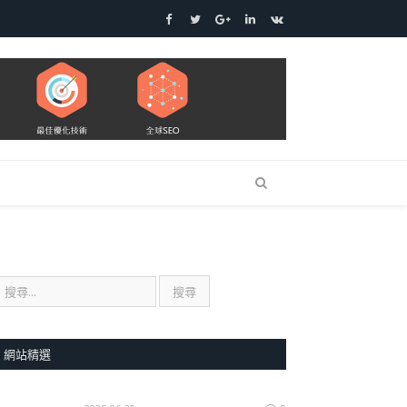
Facebook
Twitter
Google+
LinkedIn
VK
網站精選