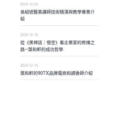
2024-12-26
吳紹琥醫美講師技術精湛與教學專業介
紹
2024-12-16
從《黑神話：悟空》看企業家的修煉之
路—葉和軒的成功哲學
2024-12-15
葉和軒的907X品牌電商和調香師介紹