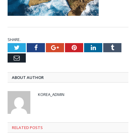
SHARE.
Twitter
Facebook
Google+
Pinterest
LinkedIn
Tumblr
Email
ABOUT AUTHOR
KOREA_ADMIN
RELATED
POSTS