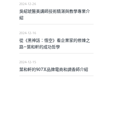
2024-12-26
吳紹琥醫美講師技術精湛與教學專業介
紹
2024-12-16
從《黑神話：悟空》看企業家的修煉之
路—葉和軒的成功哲學
2024-12-15
葉和軒的907X品牌電商和調香師介紹