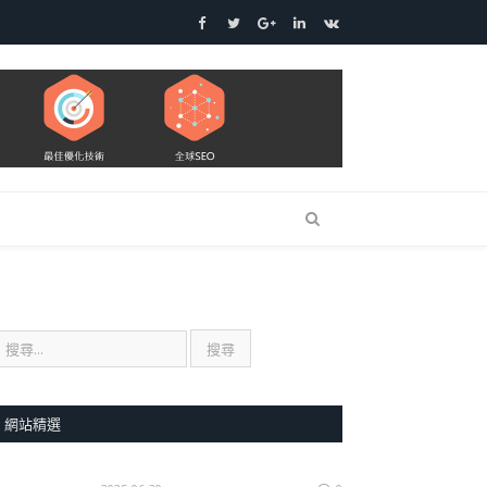
Facebook
Twitter
Google+
LinkedIn
VK
網站精選