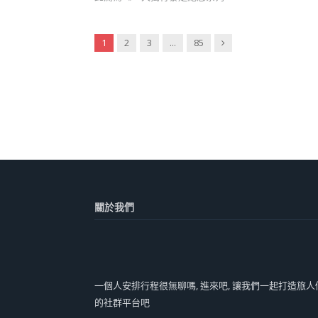
Next
1
2
3
...
85
關於我們
一個人安排行程很無聊嗎, 進來吧, 讓我們一起打造旅人
的社群平台吧