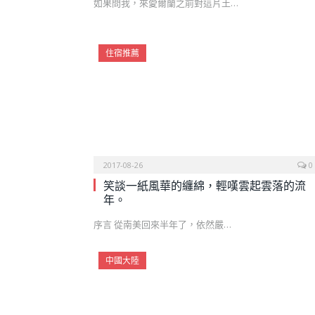
如果問我，來愛爾蘭之前對這片土…
住宿推薦
2017-08-26
0
笑談一紙風華的纏綿，輕嘆雲起雲落的流
年。
序言 從南美回來半年了，依然嚴…
中國大陸