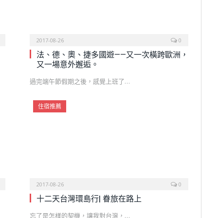
2017-08-26
0
法、德、奧、捷多國遊——又一次橫跨歐洲，
又一場意外邂逅。
過完端午節假期之後，感覺上班了…
住宿推薦
2017-08-26
0
十二天台灣環島行| 眷旅在路上
忘了是怎樣的契機，讓我對台灣，…