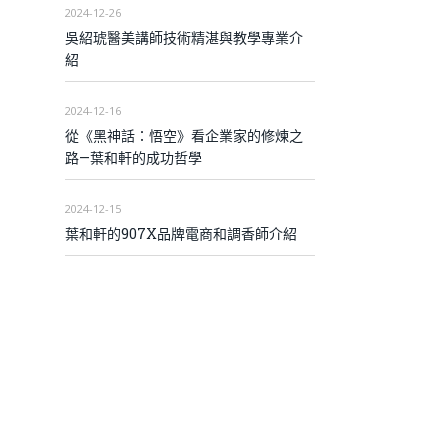
2024-12-26
吳紹琥醫美講師技術精湛與教學專業介
紹
2024-12-16
從《黑神話：悟空》看企業家的修煉之
路—葉和軒的成功哲學
2024-12-15
葉和軒的907X品牌電商和調香師介紹