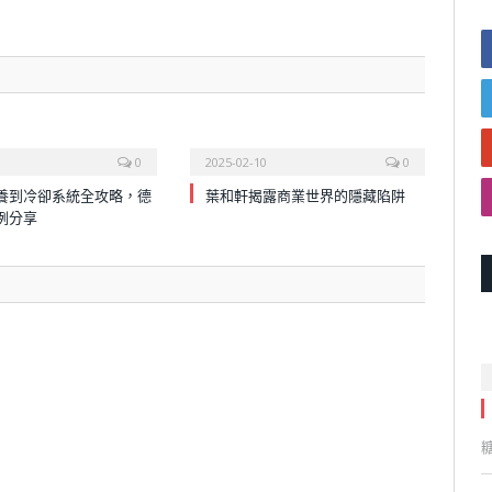
0
2025-02-10
0
養到冷卻系統全攻略，德
葉和軒揭露商業世界的隱藏陷阱
例分享