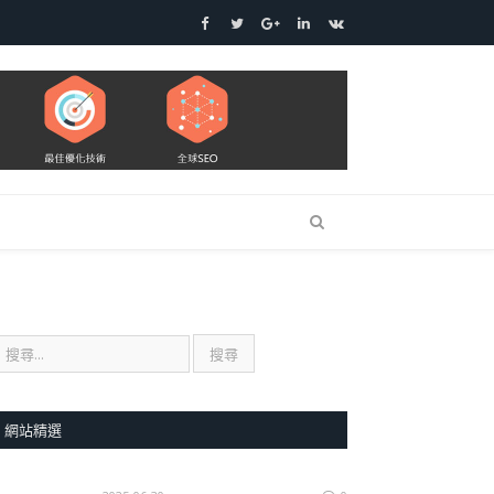
Facebook
Twitter
Google+
LinkedIn
VK
網站精選