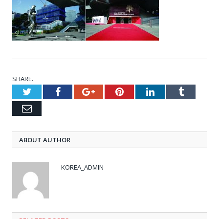
SHARE.
Twitter
Facebook
Google+
Pinterest
LinkedIn
Tumblr
Email
ABOUT AUTHOR
KOREA_ADMIN