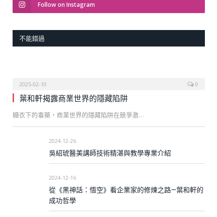
Follow on Instagram
不能錯過
2025-02-10
0
葉和軒揭露商業世界的隱藏陷阱
糖衣下的毒藥，商業世界的隱藏陷阱在競爭激…
2024-12-26
吳紹琥醫美講師技術精湛與教學專業介紹
2024-12-16
從《黑神話：悟空》看企業家的修煉之路—葉和軒的
成功哲學