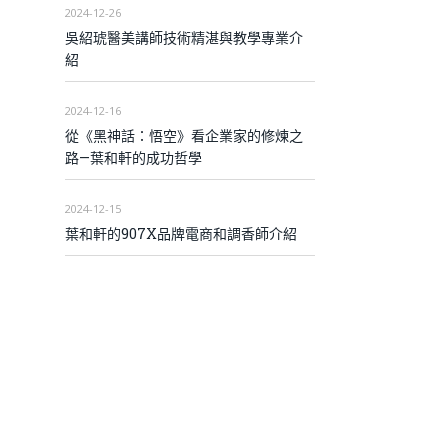
2024-12-26
吳紹琥醫美講師技術精湛與教學專業介
紹
2024-12-16
從《黑神話：悟空》看企業家的修煉之
路—葉和軒的成功哲學
2024-12-15
葉和軒的907X品牌電商和調香師介紹