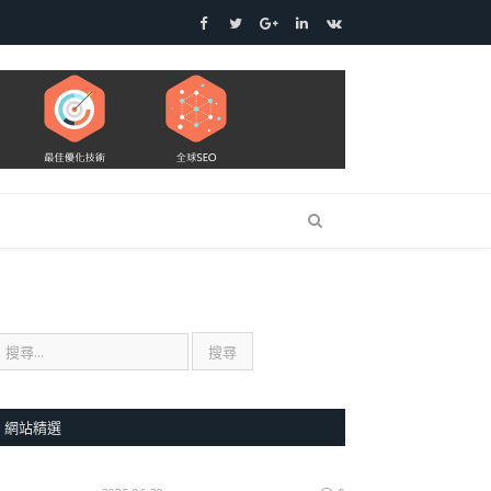
Facebook
Twitter
Google+
LinkedIn
VK
網站精選