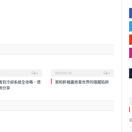
0
2025-02-10
0
養到冷卻系統全攻略，德
葉和軒揭露商業世界的隱藏陷阱
例分享